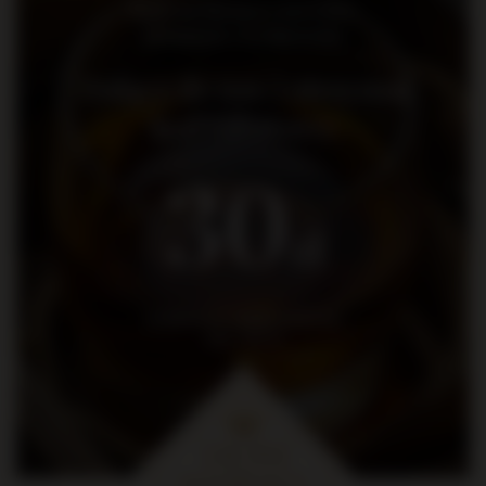
Bądź na bieżąco: nowości,
promocje i wydarzenia
Dołącz do nas i otrzymaj
kod rabatowy
30
zł
na pierwsze zakupy za kwotę
min. 300 zł