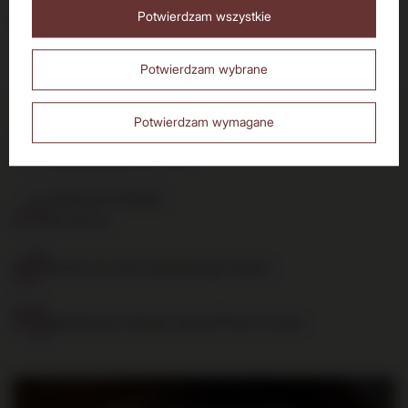
Potwierdzam wszystkie
Nie
Tak
Pokaż więcej wpisów z
Styczeń 2024
Potwierdzam wybrane
Potwierdzam wymagane
Dostawa do 24h
dla zamówień do 11:00
Darmowa dostawa
od 700 zł
14 dni na zwrot zakupionego towaru
Bezpieczne zakupy, ponad 15 lat na rynku