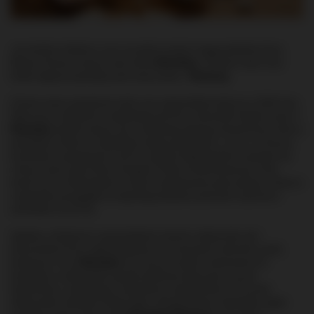
Już wkrótce miłośnicy rumu na próżno szukać mogą produktów firmy
Maison Ferrand, znanych pod marką
Plantation
. Od teraz nowe rumy
trafiać będą do sprzedaży pod nową nazwą -
Planteray
.
Zmiana nazwy popularnej marki rumu zapowiadana była już w 2020 roku.
Wówczas to założyciel i współwłaściciel firmy, Alexandre Gabriel uznał, iż
Plantation
zbytnio kojarzy się z niechlubną tradycją niewolnictwa, które w
przeszłości kwitło na wszelkiego rodzaju plantacjach, w tym w Ameryce
Łacińskiej na plantacjach trzciny cukrowej. Bezpośrednim impulsem do
zmiany nazwy była śmierć George’a Floyda, Afroamerykanina, który
stracił życie w Minneapolis w trakcie aresztowania przez policję, a które to
wydarzenie pociągnęło za sobą falę protestów przeciwko rasizmowi i
zamieszek na tym tle.
Zgodnie z oficjalnymi wypowiedziami zarówno założyciela, jak i
pracowników firmy odpowiedzialnych za kreowanie wizerunku marki,
producenci rumu
Plantation
nie chcą, by radość smakowania ich
produktów w jakikolwiek sposób zakłócana była przez uczucie
dyskomfortu, związanego z kolonialnymi skojarzeniami. Firma jest
właścicielem destylarni West Indies, zlokalizowanej w Barbados, gdzie