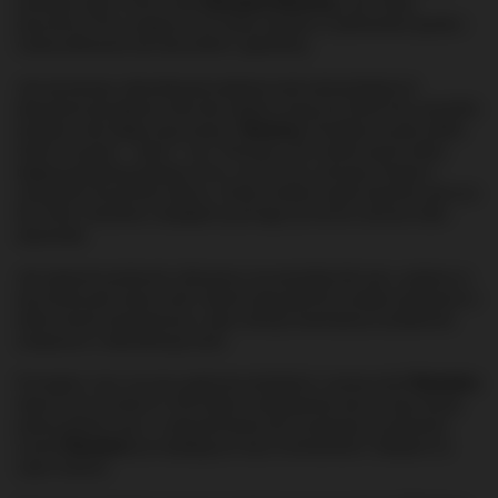
powstaje część rumów marki
Plantation
/
Planteray
. Jak mówią
pracownicy firmy, pragną oni by każdy związany w jakikolwiek sposób z
marką traktowany był szacunkiem i godnością.
Jak się okazuje, rebranding tak potężnej marki potrwał dłużej niż
planowane początkowo dwa lata, jednak od stycznia 2024 roku wszystkie
produkty nosić będą nową nazwę -
Planteray
. Powstała ona jako zbitka
dwóch wyrazów - "plant" i "ray". Pierwsze z nich odnosi się do rośliny
będącej podstawą produkcji rumu, czyli trzciny cukrowej. Drugie to
nawiązanie do promieni słońca, z którym bardzo często kojarzony jest rum.
No i które, naturalnie, niezbędne są do tego, by trzcina cukrowa rosła i
dojrzewała.
Jak zapewnia producent, oferowany rum pozostaje taki sam, a jedyne co
się zmienia jest nazwa marki. Nawet szata graficzna została zachowana w
stanie niemal niezmienionym, żeby uniknąć ewentualnych problemów
związanych z identyfikacją marki.
W związku z tym, że rumy opatrzone etykietami z nazwą marki
Plantation
obecne są na rynkach w 120 krajach, przestawienie się na nową nazwę
potrwa pewien czas, i z całą pewnością nikt nie planuje wycofywania
rumów
Plantation
już znajdujących się w hurtowaniach i sklepach na
całym świecie.