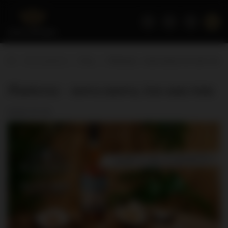
Strona główna
Blog
Planteray - nowa nazwa, ten sam rum
Planteray - nowa nazwa, ten sam rum
2024-01-10