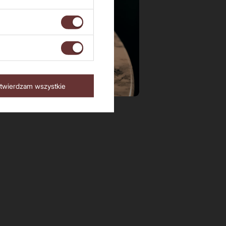
twierdzam wszystkie