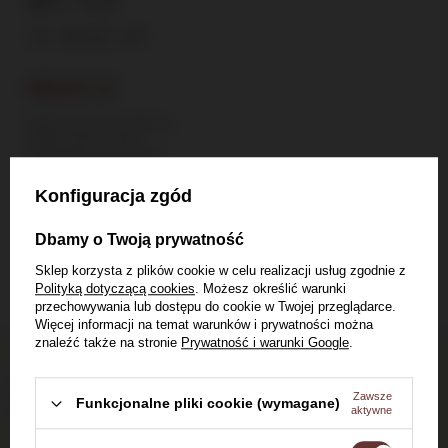
40% / 0,7l
40%
0,7l
69,00 zł
Najniższa cena produktu w
okresie 30 dni przed
wprowadzeniem obniżki:
119,00 zł
Konfiguracja zgód
Zobacz produkt
Dbamy o Twoją prywatność
Sklep korzysta z plików cookie w celu realizacji usług zgodnie z
Polityką dotyczącą cookies
. Możesz określić warunki
przechowywania lub dostępu do cookie w Twojej przeglądarce.
Więcej informacji na temat warunków i prywatności można
znaleźć także na stronie
Prywatność i warunki Google
.
Dostawa do 24h
Zawsze
dla zamówień do 11:00
Funkcjonalne pliki cookie (wymagane)
aktywne
Darmowa dostawa