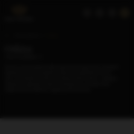
Strona główna
Orkisz
Orkisz
( ilość produktów:
1
)
Orkisz to marka polskiej wódki inspirowanej tradycyjnymi metodami
destylacji oraz wykorzystaniem starannie wyselekcjonowanych
zbóż. Jej charakter wyróżnia się zastosowaniem orkiszu – jednego z
najstarszych gatunków pszenicy uprawianych w Europie, który
nadaje trunkowi delikatny i łagodny profil smakowy.