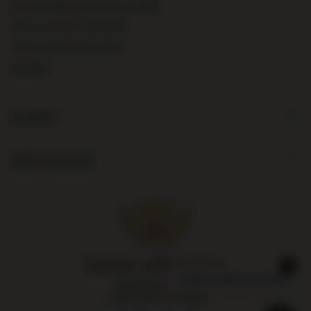
Chcę zareklamować produkt
Chcę zwrócić produkt
Chcę wymienić towar
Kontakt
Konto
Informacje
Największy sklep
z alkoholami w Polsce