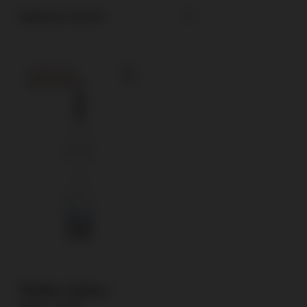
Najlepsza trafność
CHWILOWO
NIEDOSTĘPNY
Wódka Orkisz /