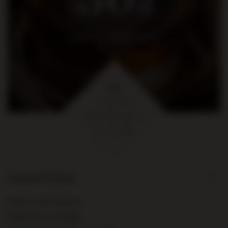
zł
na pierwsze zakupy za kwotę
min. 300 zł
Zamówienia
Status zamówienia
Śledzenie przesyłki