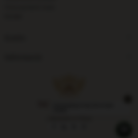
Chcę wymienić towar
Kontakt
Konto
Informacje
Największy sklep
z alkoholami w Polsce