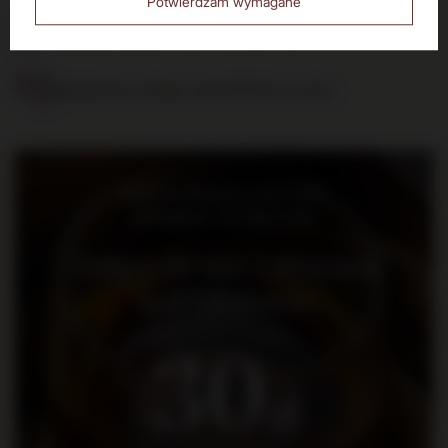
Potwierdzam wymagane
14 dni na zwrot zakupionego towaru
Bezpieczne zakupy, ponad 15 lat na rynku
Bądź na bieżąco: nowości,
promocje i wydarzenia
Dołącz do nas i otrzymaj
kod rabatowy
30
zł