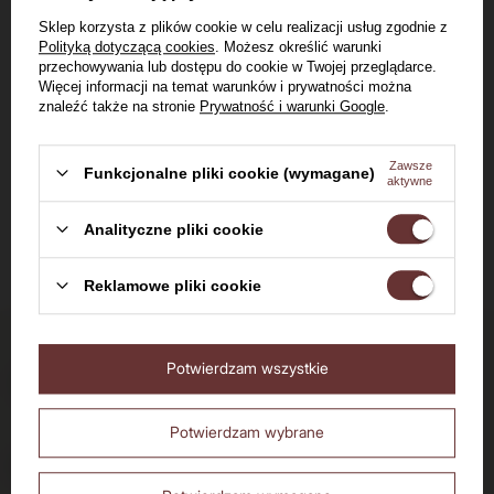
Winnica
Sklep korzysta z plików cookie w celu realizacji usług zgodnie z
Fredrówka Seyval
Polityką dotyczącą cookies
. Możesz określić warunki
Blanc 11,5% / 0,75l
przechowywania lub dostępu do cookie w Twojej przeglądarce.
11,5%
0,75l
Więcej informacji na temat warunków i prywatności można
znaleźć także na stronie
Prywatność i warunki Google
.
79,00 zł
Zawsze
Funkcjonalne pliki cookie (wymagane)
aktywne
Zobacz produkt
Analityczne pliki cookie
Witaj w Dom Whisky
Reklamowe pliki cookie
Czy masz ukończone 18 lat?
Dostawa do 24h
Potwierdzam wszystkie
Nie
Tak
dla zamówień do 11:00
Potwierdzam wybrane
Darmowa dostawa
od 700 zł