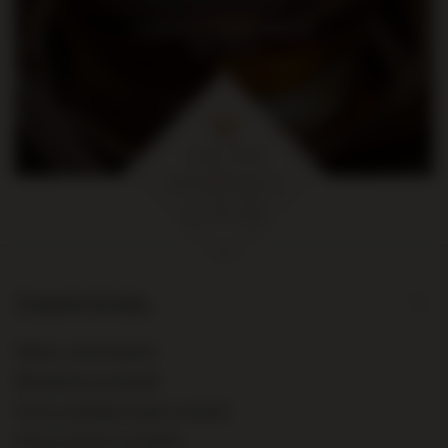
na pierwsze zakupy za kwotę
min. 300 zł
Zamówienia
Status zamówienia
Śledzenie przesyłki
Chcę zareklamować produkt
Chcę zwrócić produkt