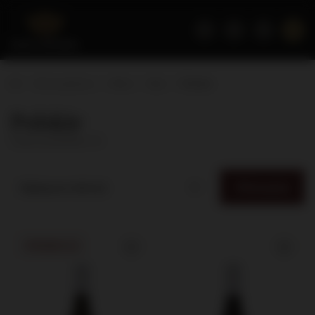
Strona główna
Wina
Styl
Polskie
Polskie
( ilość produktów:
3
)
Filtrowanie
Najlepsza trafność
PROMOCJA