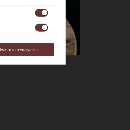
twierdzam wszystkie