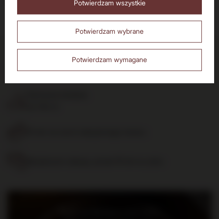
Pokaż więcej wpisów z
Lipiec 2016
Potwierdzam wszystkie
Nie
Tak
Potwierdzam wybrane
Potwierdzam wymagane
Dostawa do 24h
dla zamówień do 11:00
Darmowa dostawa
od 700 zł
14 dni na zwrot zakupionego towaru
Bezpieczne zakupy, ponad 15 lat na rynku
Bądź na bieżąco: nowości,