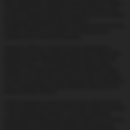
latach osiemdziesiątych – podobnie jak Glenlochy, Dallas Dhu, Coleburn i
co najmniej kilka innych. Budynki Convalmore łatwo zauważyć z drogi
wiodącej z Craigellachie do Dufftown, po lewej stronie, tuż przed wjazdem
do miasteczka, dosłownie przez płot z kompleksem
Glenfiddich/Balvenie/Kininvie. Od 1990 roku budynki Convalmore należą
do William Grant & Sons, a jej magazyny wykorzystywane są do
dojrzewania whisky wytwarzanej po sąsiedzku.
Zbudowana w 1893 roku i uruchomiona 2 lutym następnego roku,
Convalmore była czwartą z siedmiu destylarni, którymi niegdyś chlubiło
się Dufftown. Lokalne powiedzenie bez zbędnej pokory porównywało
Dufftown do Rzymu – o ile ten drugi zbudowany został na siedmiu
wzgórzach, o tyle Dufftown opiera się na siedmiu destylarniach (Rome
was built on seven hills, Dufftown stands on seven stills). Po zamknięciu
Convalmore i wyburzeniu Pittyvaich, nawet dorzucenie do stawki Kininvie
kończy wszelkie kalkulacje na szóstce (Glenfiddich, Balvenie, Kininvie,
Glendullan, Mortlach, Dufftown).
W 1909 roku destylarnia ucierpiała wskutek pożaru, jednak po remoncie
wróciła do produkcji whisky już rok później. Została wówczas wyposażona
– oprócz tradycyjnej pary alembików – w kolumnę rektyfikacyjną
przystosowaną do produkcji whisky słodowej. Działała ona w Convalmore
tylko przez pięć lat i nie zachowały się żadne rysunki czy opisy tego