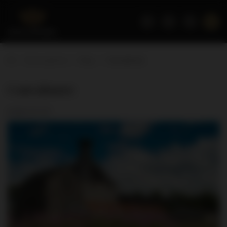
Strona główna
Blog
Convalmore
Convalmore
2016-07-07