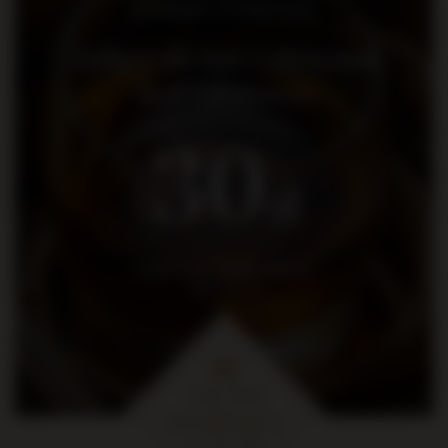
promocje i wydarzenia
Dołącz do nas i otrzymaj
kod rabatowy
30
zł
na pierwsze zakupy za kwotę
min. 300 zł