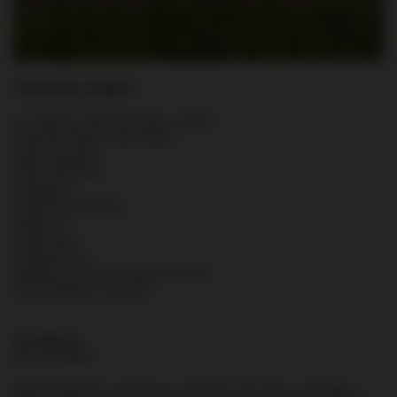
Convalmore w pigułce
:
rok założenia: 1893 (zamknięta w 1985)
właściciel: William Grant & Sons
region: Speyside
status: zamknięta
wydajność: -
kadzie fermentacyjne: -
alembiki: 4
źródło wody: -
zwiedzanie: nie
położenie: 57° 27’ 42” N 03° 07’ 58” W
GPS:
57.461667, -3.132778
Convalmore
[kon-vel-MOR]
Kolejna destylarnia wybudowana pod koniec XIX wieku i zamknięta w