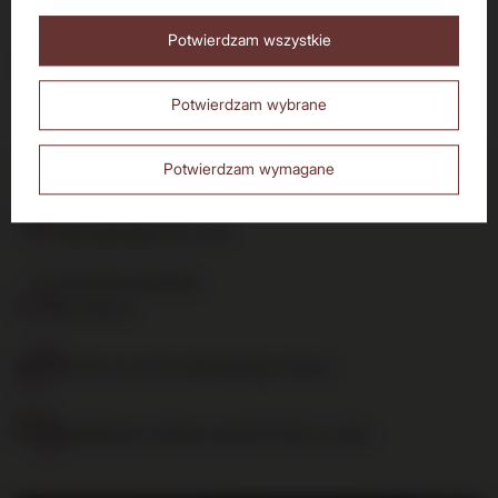
Czy masz ukończone 18 lat?
Potwierdzam wszystkie
Nie
Tak
Pokaż więcej wpisów z
Styczeń 2017
Potwierdzam wybrane
Potwierdzam wymagane
Dostawa do 24h
dla zamówień do 11:00
Darmowa dostawa
od 700 zł
14 dni na zwrot zakupionego towaru
Bezpieczne zakupy, ponad 15 lat na rynku