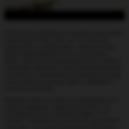
Edynburska firma R&B Distillers Ltd zapowiada otwarcie dwóch
nowych destylarni whisky. Jedna z nich ma mieścić się w
regionie Borders, na południu Szkocji, i produkować whisky
zbożową. Najprawdopodobniej mieścić się ona będzie w
Peebles, niewielkim miasteczku położonym 30 km na południe
od Edynburga. Jednak zanim ruszą prace budowlane w Borders,
uruchomiona ma zostać destylarnia whisky słodowej na wyspie
Raasay, od której ma się zacząć przygoda z wytwarzaniem
whisky przez R&B Distillers.
Wyspa Raasay, gdzie prowadzone są szeroko zakrojone prace
budowlano-adaptacyjne, znajduje się tuż obok Skye, u jej
wschodniego wybrzeża. Ma około 20 km długości i 5 km
szerokości, a zamieszkana jest przez 120 osób. Jedyny kontakt z
resztą świata – poza łączami telefonicznymi i internetowymi –