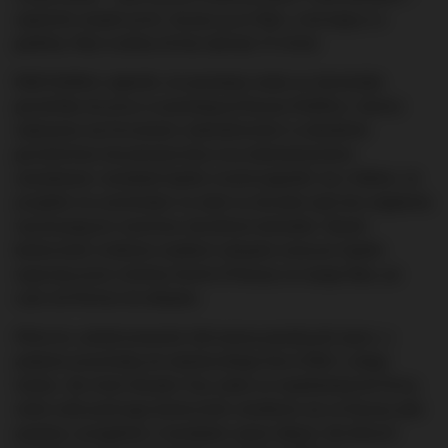
zapewnia wyspie prom, łączący ją ze Skye, a kursujący co
godzinę. Rejs w jedną stronę zajmuje 15 minut.
R&B Distillers ogłosiło, że poszukuje osoby na stanowisko
gorzelnika do pracy w powstającej Raasay Distillery. Oprócz
wykazania się formalnym wykształceniem w dziedzinie
gorzelnictwa lub piwowarstwa oraz doświadczeniem
zawodowym, kandydat będzie musiał pogodzić się z faktem, że
przyjdzie mu zamieszkać na stałe na skrawku lądu bez wątpienia
wyczerpującym znamiona określenia bezludzie. Nawet
konieczność zrobienia zwykłych zakupów oznaczać będzie
wyprawę przez cieśninę Sound of Raasay na wyspę Skye, po
czym do Portree do sklepów.
Mimo to, zainteresowanie oferowaną posadą jest spore, a
podania przychodzą do edynburskiego biura R&B z całego
świata. Jak mówi Alasdair Day, jeden ze współzałożycieli firmy,
wiele osób postrzega konieczność osiedlenia się na Raasay jako
pozytyw, szczególnie ci kandydaci spoza Szkocji, dla których