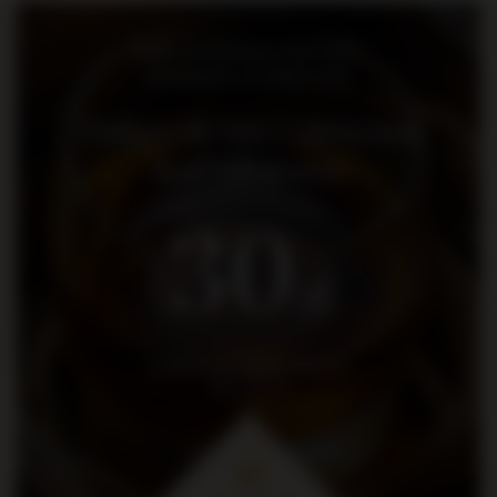
Bądź na bieżąco: nowości,
promocje i wydarzenia
Dołącz do nas i otrzymaj
kod rabatowy
30
zł
na pierwsze zakupy za kwotę
min. 300 zł