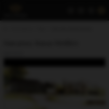
Strona główna
Blog
Dam pracę. Raasay Distillery
Dam pracę. Raasay Distillery
2017-01-27