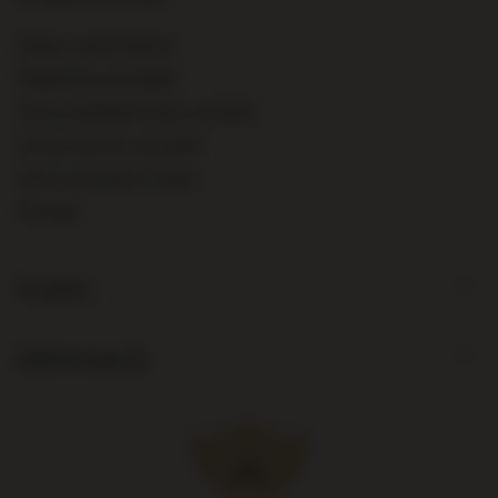
Status zamówienia
Śledzenie przesyłki
Chcę zareklamować produkt
Chcę zwrócić produkt
Chcę wymienić towar
Kontakt
Konto
Informacje