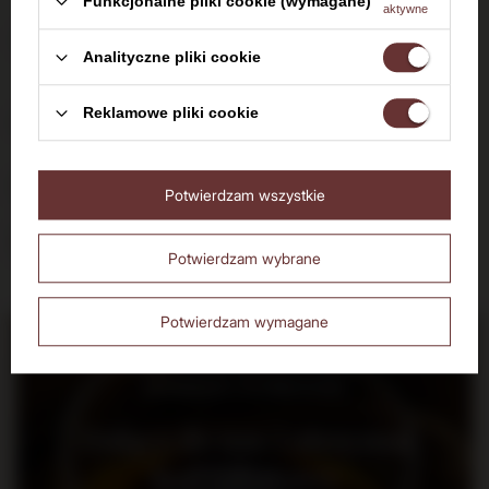
Funkcjonalne pliki cookie (wymagane)
aktywne
Dostawa do 24h
dla zamówień do 11:00
Analityczne pliki cookie
Witaj w Dom Whisky
Darmowa dostawa
Reklamowe pliki cookie
od 700 zł
Czy masz ukończone 18 lat?
14 dni na zwrot zakupionego towaru
Potwierdzam wszystkie
Nie
Tak
Bezpieczne zakupy, ponad 15 lat na rynku
Potwierdzam wybrane
Potwierdzam wymagane
Bądź na bieżąco: nowości,
promocje i wydarzenia
Dołącz do nas i otrzymaj
kod rabatowy