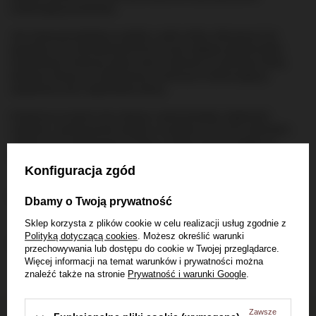
smakowego jej zawartości.
Jak mówią pomysłodawcy projektu, wybór whisky oferowanych do
sprzedaży w tej niecodziennej formie ma jak najlepiej odzwierciedlać
różnorodność smakową, jakiej można oczekiwać po szkockiej whisky
słodowej. Zakupy we wspomnianym automacie możliwe będą po
zaopatrzeniu się w odpowiednie żetony.
Inicjatywa ze wszech miar ciekawa, nawet pomijając wątpliwości
związane z zastosowaniem plastiku w kontakcie z mocnym alkoholem.
Jednak nie do zastosowania w Polsce. Choćby tylko ze względu na
obostrzenia prawne dotyczące sprzedaży alkoholu.
Konfiguracja zgód
[09.11.2018 / zdjęcie: za Daily Mail]
Dbamy o Twoją prywatność
Sklep korzysta z plików cookie w celu realizacji usług zgodnie z
Polityką dotyczącą cookies
. Możesz określić warunki
Pokaż więcej wpisów z
Listopad 2018
przechowywania lub dostępu do cookie w Twojej przeglądarce.
Więcej informacji na temat warunków i prywatności można
znaleźć także na stronie
Prywatność i warunki Google
.
Zawsze