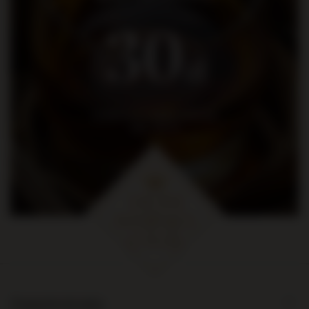
30
zł
na pierwsze zakupy za kwotę
min. 300 zł
Zamówienia