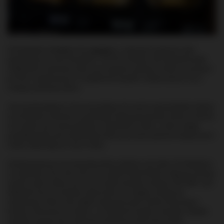
W listopadzie ubiegłego roku
pisaliśmy
o ciekawej inicjatywie, jaka
pojawiła się na rynku brytyjskim. Oto firma Whisky-Me zaproponowała
wielbicielom szkockiej wody życia regularne dostawy whisky w porcjach
po 50ml, zapakowanych w plastikowe saszetki i dostarczanych raz w
miesiącu pocztą do domu.
Jak się dowiadujemy, firma prowadząca ten serwis zapowiedziała właśnie
uruchomienie automatu do sprzedaży takiej porcjowanej whisky. Automat
ma znaleźć się w barze jednego z londyńskich hoteli, a celem całego
przedsięwzięcia jest rozładowanie tłoku przy barze podczas świątecznych
imprez odbywających się w hotelu.
Zainteresowanych tą niezwykłą ofertą odsyłamy do hotelu The Napoleon
w londyńskim City, dwa kroki od Liverpool Street Station. Maszyna oferuje
szeroki wybór whisky, przy czym każda saszetka kosztuje 7,95 GBP, czyli
dokładnie tyle, ile kosztuje wspomniana na wstępie miesięczna
subskrypcja. Klienci baru będą mogli przeczytać krótką informację o
każdej z oferowanych whisky, a na etykiecie każdej z saszetek znajdzie
się także uproszczona informacja obrazkowa dotycząca profilu