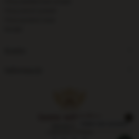
Chcę zareklamować produkt
Chcę zwrócić produkt
Chcę wymienić towar
Kontakt
Konto
Informacje
Największy sklep
z alkoholami w Polsce