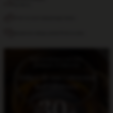
od 700 zł
14 dni na zwrot zakupionego towaru
Bezpieczne zakupy, ponad 15 lat na rynku
Bądź na bieżąco: nowości,
promocje i wydarzenia
Dołącz do nas i otrzymaj
kod rabatowy
30