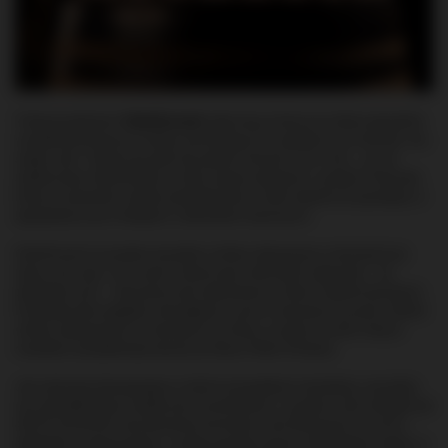
Tradycją destylarni
GlenDronach
stała się już doroczna oferta specjalnie
wyselekcjonowanych whisky pochodzących z pojedynczych beczek, tzw.
single cask
. Tradycji tej stało się zadość również w tym roku – po raz
siedemnasty. Rachel Barrie, mistrz kupażu destylarni, wybrała 14 beczek,
których zawartość została zabutelkowana i trafia właśnie do sprzedaży w
specjalistycznych sklepach z alkoholami starzonymi.
GlenDronach to przede wszystkim whisky dojrzewane w beczkach po
sherry, tak więc i tym razem wśród owej czternastki większość – bo
dokładnie tuzin – stanowią trunki dojrzewane w takich właśnie beczkach.
Pozostałe dwie spędziły swój dębowy żywot w beczkach po porto. Wśród
whisky dojrzewanych w beczkach po sherry, aż pięć to trunki, którym
charakter ukształtowały beczki po sherry Pedro Ximénez.
Jak nakazują obowiązujące w takich przypadkach standardy, wszystkie
one zabutelkowane zostały bez rozcieńczania, w postaci
cask strength
(od
49,3% do 60,9%), bez barwienia karmelem i bez filtrowania na zimno –
dokładnie w takiej postaci, w jakiej opuściły beczki. Najmłodsza whisky w