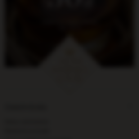
zł
na pierwsze zakupy za kwotę
min. 300 zł
Zamówienia
Status zamówienia
Śledzenie przesyłki