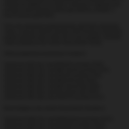
aktualnej serii spędziła 12 lat w jednym z tradycyjnych magazynów typu
dunnage na terenie destylarni, podczas gdy najstarsza „przespała” w
beczce szacunku godne 28 lat.
W tym roku zastosowano podział terytorialny, jeśli chodzi o dystrybucję
whisky z nowej serii. Spośród czternastu ściśle limitowanych (pojemność
pojedynczej beczki) edycji, siedem trafi na rynek europejski, a pozostałe
siedem powędruje do Azji, Australii, Nowej Zelandii i Kanady.
Whisky przygotowane do dystrybucji w Europie to:
GlenDronach 2007, 12yo, cask #6769 (PX puncheon), 60,9%,
GlenDronach 2005, 13yo, cask #887 (Oloroso puncheon), 55,1%,
GlenDronach 1994, 24yo, cask #325 (PX puncheon), 51,9%,
GlenDronach 1993, 25yo, cask #5976 (Port pipe), 55,6%,
GlenDronach 1992, 26yo, cask #847 (Oloroso butt), 59,8%,
GlenDronach 1992, 26yo, cask #221 (Oloroso butt), 56,5%,
GlenDronach 1990, 28yo, cask #7905 (PX puncheon), 51,7%.
Beczki dostępne w Azji, Australii, Nowej Zelandii i Kanadzie to:
GlenDronach 2006, 13yo, cask #3359 (Oloroso puncheon), 56,7%,
GlenDronach 2006, 13yo, cask #3343 (PX puncheon), 56,3%,