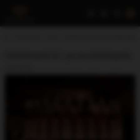
Strona główna
Blog
GlenDronach S.C. po raz siedemnasty
GlenDronach S.C. po raz siedemnasty
2019-08-08