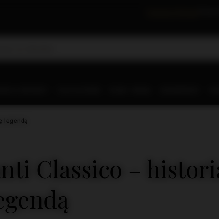
Festiwal Whisky
Degus
RLD WHISKY
OLD & RARE
RUM
WINA
SZAMPANY
IN
ię legendą
nti Classico – histori
legendą