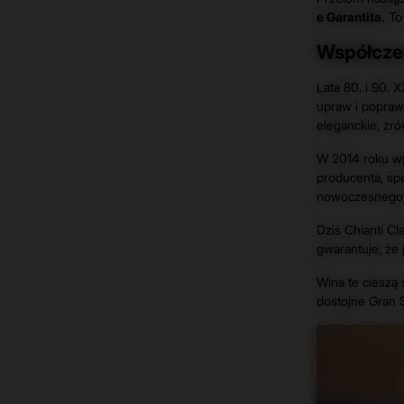
e Garantita.
To 
Współczes
Lata 80. i 90. 
upraw i popraw
eleganckie, zr
W 2014 roku w
producenta, sp
nowoczesnego, 
Dziś Chianti Cla
gwarantuje, że
Wina te cieszą
dostojne Gran 