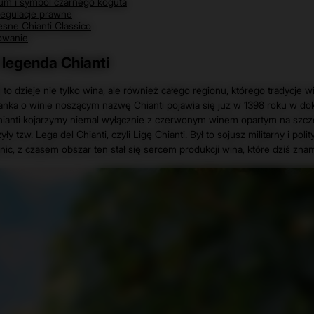
um i symbol czarnego koguta
egulacje prawne
sne Chianti Classico
wanie
i legenda Chianti
i
to dzieje nie tylko wina, ale również całego regionu, którego tradycje wi
nka o winie noszącym nazwę Chianti pojawia się już w 1398 roku w dok
hianti kojarzymy niemal wyłącznie z czerwonym winem opartym na szc
ły tzw. Lega del Chianti, czyli Ligę Chianti. Był to sojusz militarny i p
nic, z czasem obszar ten stał się sercem produkcji wina, które dziś zna