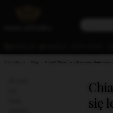
BESTSELLERY
PROMOCJE
SCOTCH WHISKY
WO
Strona główna
Blog
Chianti Classico – historia wina, które stało s
Chia
ABC whisky
Wino
się 
Koktajle
Ciekawostki