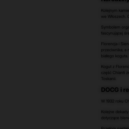
Kolejnym kamie
we Włoszech. Ce
Symbolem organ
fascynującej śr
Florencja i Sie
przeciwnika, a
białego koguta.
Kogut z Florenc
część Chianti z
Toskanii.
DOCG i re
W 1932 roku Chi
Kolejne dekady
dotyczące blen
Przełom nastąpi