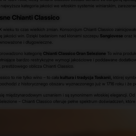
najwyższa kategoria jakości we włoskim systemie winiarskim, zarezerwo
ne Chianti Classico
XX wieku to czas wielkich zmian. Konsorcjum Chianti Classico zainicjo
ę jakości win. Dzięki badaniom nad klonami szczepu
Sangiovese
oraz l
ównoważone i długowieczne.
prowadzono kategorię
Chianti Classico Gran Selezione
To wina produk
ełniające bardzo restrykcyjne wymogi jakościowe i poddawane dodatkow
prestiżowego oblicza Chianti Classico.
ssico to nie tylko wino – to cała
kultura i tradycja Toskanii,
której symb
 pochodzi z historycznego obszaru wyznaczonego już w 1716 roku i że po
 się międzynarodowym uznaniem i są synonimem włoskiej elegancji. Od 
Selezione – Chianti Classico oferuje pełne spektrum doświadczeń, któ