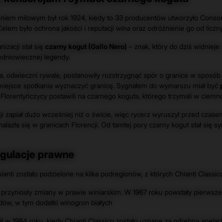
niem milowym był rok 1924, kiedy to 33 producentów utworzyło Consorzio
lem było ochrona jakości i reputacji wina oraz odróżnienie go od licz
izacji stał się
czarny kogut (Gallo Nero)
– znak, który do dziś widnieje
edniowiecznej legendy.
na, odwieczni rywale, postanowiły rozstrzygnąć spór o granice w sposób
 miejsce spotkania wyznaczyć granicę. Sygnałem do wymarszu miał być
 Florentyńczycy postawili na czarnego koguta, którego trzymali w ciemnoś
ji zapiał dużo wcześniej niż o świcie, więc rycerz wyruszył przed czas
nalazła się w granicach Florencji. Od tamtej pory czarny kogut stał się
gulacje prawne
anti zostało podzielone na kilka podregionów, z których
Chianti Classic
 przyniosły zmiany w prawie winiarskim. W 1967 roku powstały pierwsze
dów, w tym dodatki winogron białych
ł w 1984 roku, kiedy Chianti Classico zostało uznane za odrębną apelacj