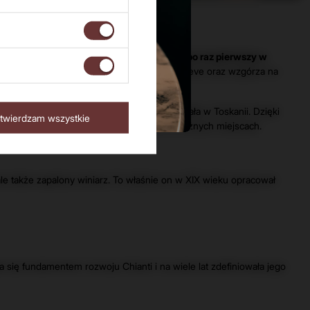
 właśnie on wydał przełomowy dekret, który
po raz pierwszy w
ejmował wioski Ligi Chianti, miasteczko Greve oraz wzgórza na
ctwo ogromnej rangi, jaką produkcja wina miała w Toskanii. Dzięki
twierdzam wszystkie
dnoszącą się do trunków produkowanych w różnych miejscach.
ale także zapalony winiarz. To właśnie on w XIX wieku opracował
a się fundamentem rozwoju Chianti i na wiele lat zdefiniowała jego