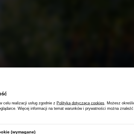
ość
w celu realizacji usług zgodnie z
Polityką dotyczącą cookies
. Możesz określi
eglądarce. Więcej informacji na temat warunków i prywatności można znaleźć
y
cookie (wymagane)