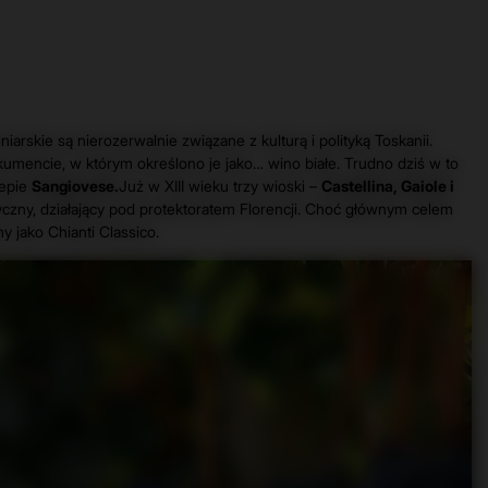
niarskie są nierozerwalnie związane z kulturą i polityką Toskanii.
umencie, w którym określono je jako… wino białe. Trudno dziś w to
zepie
Sangiovese.
Już w XIII wieku trzy wioski –
Castellina, Gaiole i
olityczny, działający pod protektoratem Florencji. Choć głównym celem
my jako
Chianti Classico.