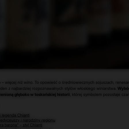
o – więcej niż wino. To opowieść o średniowiecznych sojuszach, renesa
jeden z najbardziej rozpoznawalnych stylów włoskiego winiarstwa.
Wybór 
zenioną głęboko w toskańskiej historii
, której symbolem pozostaje czar
i legenda Chianti
edyceuszy i narodziny regionu
a barona” – styl Chianti