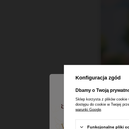
Konfiguracja zgód
Dbamy o Twoją prywatn
Sklep korzysta z plików cookie 
dostępu do cookie w Twojej prz
warunki Google
.
Witaj w Dom Whisk
Funkcjonalne pliki 