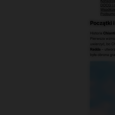
Konsorcj
DOCG i r
Współcze
Podsumo
Początki 
Historia
Chiant
Pierwsza wzmia
uwierzyć, bo C
Radda
– utworzy
była obrona gra