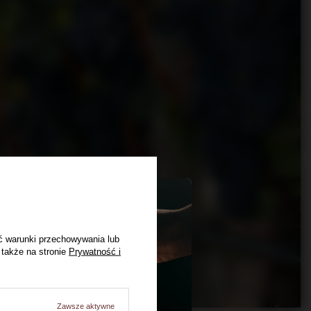
ć warunki przechowywania lub
 także na stronie
Prywatność i
Zawsze aktywne