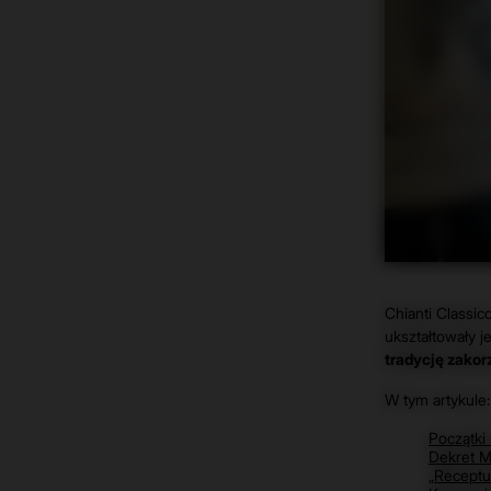
Chianti Classic
ukształtowały 
tradycję zakor
W tym artykule:
Początki 
Dekret M
„Receptur