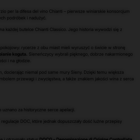
 per la difesa del vino Chianti – pierwsze winiarskie konsorcjum
nych podróbek i nadużyć.
 na każdej butelce Chianti Classico. Jego historia wywodzi się z
 pokojowy: rycerze z obu miast mieli wyruszyć o świcie w stronę
pianie koguta.
Sieneńczycy wybrali pięknego, dobrze nakarmionego
ci i na głodzie.
em, docierając niemal pod same mury Sieny. Dzięki temu większa
 symbolem przewagi i zwycięstwa, a także znakiem jakości wina z serca
o uznano za historyczne serce apelacji.
 regulacje DOC, które jednak dopuszczały dość luźne przepisy
ę i otrzymało status
DOCG – Denominazione di Origine Controllata