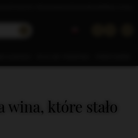
tacje
Poznaj Dom Whisky
Akademia
Doradca
Kontakt
Sklep hurtowy
NE ALKOHOLE
0% & LOW
POZOSTAŁE
STREFA MAREK
a wina, które stało