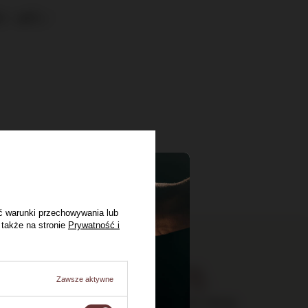
 / 40% /
ć warunki przechowywania lub
 także na stronie
Prywatność i
Zawsze aktywne
Bezpieczne zakupy,