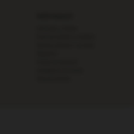
Informacje
Informacje o sklepie
Koszt pośrednika w dostawie
Sposoby płatności i prowizje
Regulamin
Polityka prywatności
Odstąpienie od umowy
Warunki dostawy