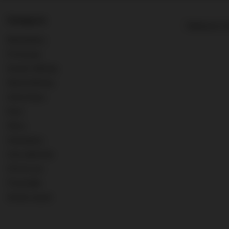
Kategorie
Najlepsza tr
Bestsellery
Promocje
Scotch Whisky
World Whisky
Old & Rare
Rum
Wina
Szampany
Inne alkohole
0% & Low
Pozostałe
Strefa marek