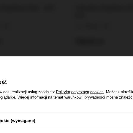
 Papidoux Fine / 40%
Calvados Papidoux XO
0,7l
0,7l
40%
0,7l
ł
138,00 zł
ość
w celu realizacji usług zgodnie z
Polityką dotyczącą cookies
. Możesz określi
eglądarce. Więcej informacji na temat warunków i prywatności można znaleźć
y
cookie (wymagane)
Darmowa dostawa
14 dni na zwrot