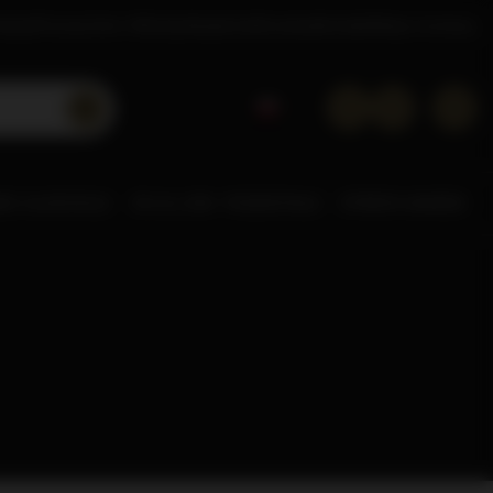
tacje
Poznaj Dom Whisky
Akademia
Doradca
Kontakt
Sklep hurtowy
NE ALKOHOLE
0% & LOW
POZOSTAŁE
STREFA MAREK