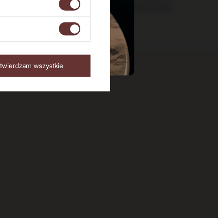
ru
ponad 15 lat na rynku
twierdzam wszystkie