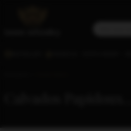
BESTSELLERY
PROMOCJE
SCOTCH WHISKY
WO
Strona główna
Calvados Papidoux
Calvados Papidoux
( il