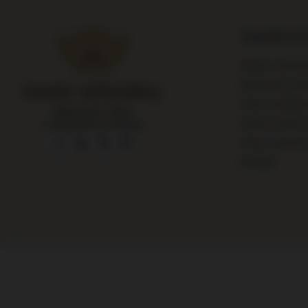
Zamówie
Status zamówi
Śledzenie prze
Chcę zarekla
Największy sklep
Chcę zwrócić 
z alkoholami w Polsce
Chcę wymieni
Kontakt