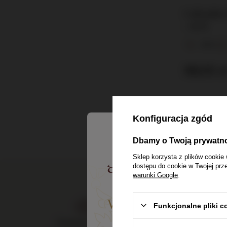
Calvados
/ 0,7l
40%
99,00 z
Konfiguracja zgód
Dbamy o Twoją prywatn
Sklep korzysta z plików cookie 
dostępu do cookie w Twojej prz
warunki Google
.
Witaj w Dom Whisk
Funkcjonalne pliki 
Dostawa do 24h