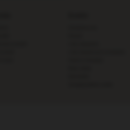
nia
Konto
enia
Zarejestruj się
syłki
Koszyk
mować produkt
Listy zakupowe
produkt
Lista zakupionych produktów
ć towar
Historia transakcji
Moje rabaty
Newsletter
Zarządzaj plikami cookie