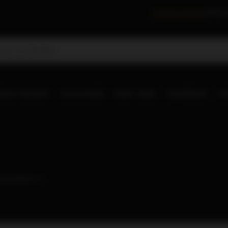
Festiwal Whisky
Degus
RLD WHISKY
OLD & RARE
RUM
WINA
SZAMPANY
IN
ość produktów:
2
)