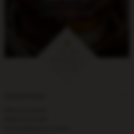
na pierwsze zakupy za kwotę
min. 300 zł
Zamówienia
Status zamówienia
Śledzenie przesyłki
Chcę zareklamować produkt