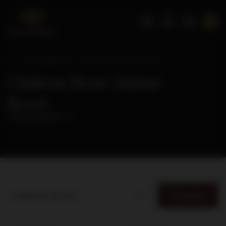
Strona główna
Château Beau-Sejour Becot
Château Beau-Sejour
Becot
( ilość produktów:
2
)
Filtrowanie
Najlepsza trafność