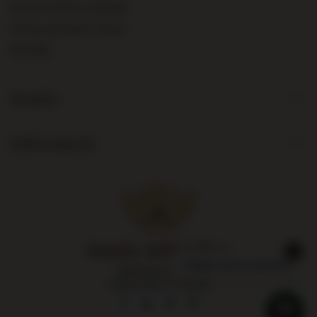
Chcę zwrócić produkt
Chcę wymienić towar
Kontakt
Konto
Informacje
Największy sklep
z alkoholami w Polsce