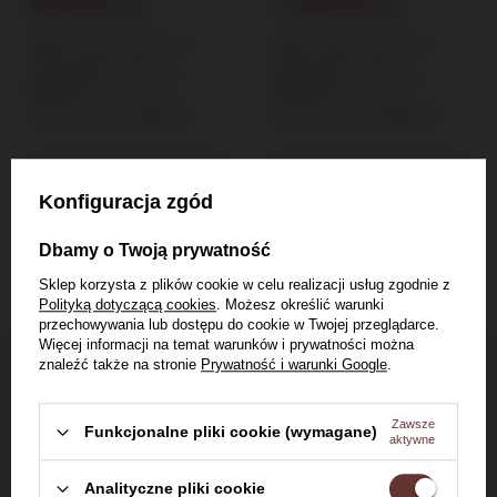
825,00 zł
1 245,00 zł
Najniższa cena produktu w
Najniższa cena produktu w
okresie 30 dni przed
okresie 30 dni przed
wprowadzeniem obniżki:
wprowadzeniem obniżki:
850,00 zł
1 275,00 zł
Cena regularna:
999,00 zł
Cena regularna:
1 390,00 zł
Konfiguracja zgód
Do koszyka
Do koszyka
Dbamy o Twoją prywatność
Sklep korzysta z plików cookie w celu realizacji usług zgodnie z
Polityką dotyczącą cookies
. Możesz określić warunki
przechowywania lub dostępu do cookie w Twojej przeglądarce.
Więcej informacji na temat warunków i prywatności można
znaleźć także na stronie
Prywatność i warunki Google
.
Dostawa do 24h
dla zamówień do 11:00
Zawsze
Funkcjonalne pliki cookie (wymagane)
aktywne
Darmowa dostawa
Analityczne pliki cookie
od 700 zł