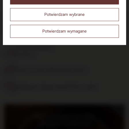
Nie
Tak
Potwierdzam wybrane
Dostawa do 24h
Potwierdzam wymagane
dla zamówień do 11:00
Darmowa dostawa
od 700 zł
14 dni na zwrot zakupionego towaru
Bezpieczne zakupy, ponad 15 lat na rynku
Bądź na bieżąco: nowości,
promocje i wydarzenia