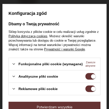
Konfiguracja zgód
Rum Nation
Rum Nation British
Dbamy o Twoją prywatność
Jamaica 7-letni
Guyana 7-letni,
Sklep korzysta z plików cookie w celu realizacji usług zgodnie z
Cask Strength /
Limited Edition /
61,2%
0,7l
59%
0,7l
Polityką dotyczącą cookies
. Możesz określić warunki
61,2% / 0,7l
59% / 0,7l
przechowywania lub dostępu do cookie w Twojej przeglądarce.
Więcej informacji na temat warunków i prywatności można
339,00 zł
znaleźć także na stronie
Prywatność i warunki Google
.
Najniższa cena produktu w
okresie 30 dni przed
Zawsze
Funkcjonalne pliki cookie (wymagane)
wprowadzeniem obniżki:
aktywne
329,00 zł
294,00 zł
Cena regularna:
349,00 zł
Analityczne pliki cookie
Witaj w Dom Whisky
Reklamowe pliki cookie
Do koszyka
Do koszyka
Czy masz ukończone 18 lat?
Potwierdzam wszystkie