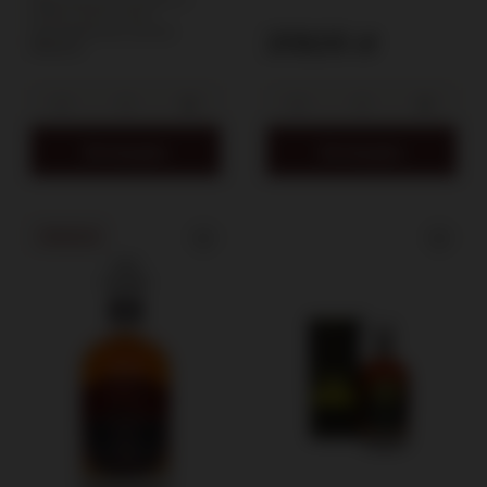
okresie 30 dni przed
wprowadzeniem obniżki:
209,00 zł
195,00 zł
Do koszyka
Do koszyka
OKAZJA