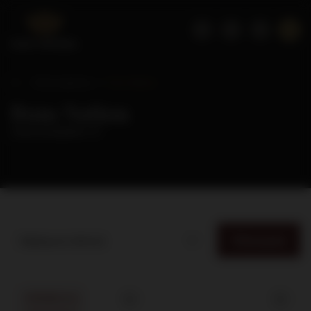
Strona główna
Rum Nation
Rum Nation
( ilość produktów:
4
)
Filtrowanie
Najlepsza trafność
PROMOCJA