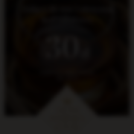
Dołącz do nas i otrzymaj
kod rabatowy
30
zł
na pierwsze zakupy za kwotę
min. 300 zł