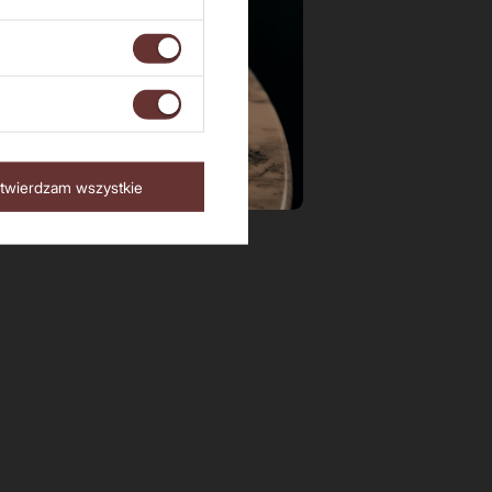
twierdzam wszystkie