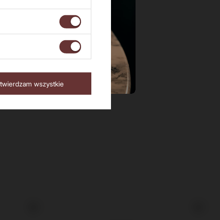
twierdzam wszystkie