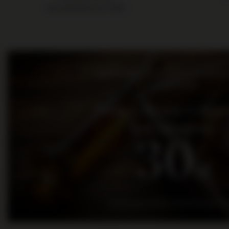
dla zamówień do 11:00
Bądź na bieżąco: nowości, promo
wydarzenia
Dołącz do nas i otrz
kod rabatowy
30
zł
na pierwsze zakupy za kwotę min. 300