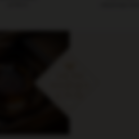
od 700 zł
zakupionego towa
cje i
ymaj
 zł