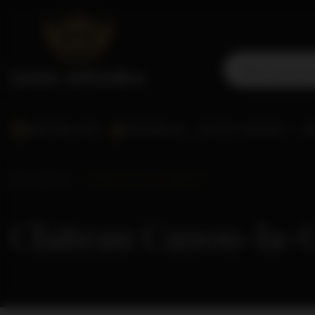
BESTSELLERY
PROMOCJE
SCOTCH WHISKY
WO
Strona główna
Château Canon-la-Gaffelière
Château Canon-la-G