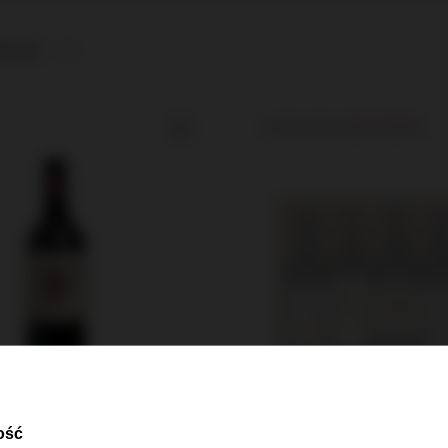
afność
CHWILOWO NIEDOSTĘPNY
ość