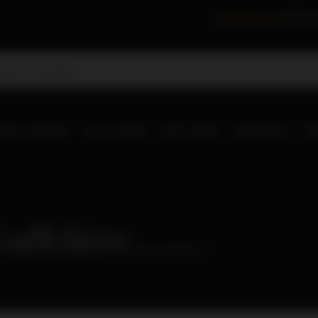
Festiwal Whisky
Degus
RLD WHISKY
OLD & RARE
RUM
WINA
SZAMPANY
IN
affelière
( ilość produktów:
2
)