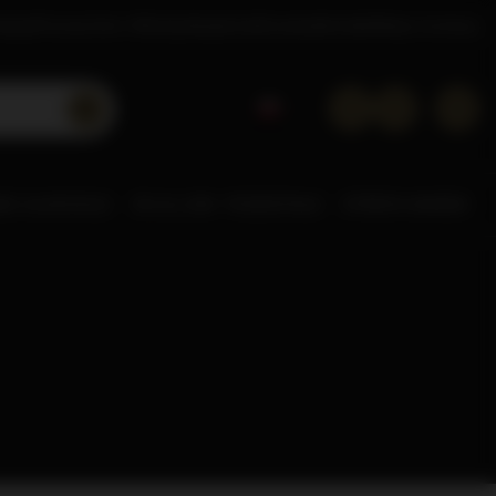
tacje
Poznaj Dom Whisky
Akademia
Doradca
Kontakt
Sklep hurtowy
NE ALKOHOLE
0% & LOW
POZOSTAŁE
STREFA MAREK