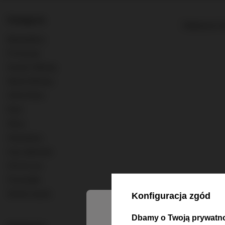
Kategorie
Najlepsza tr
Bestsellery
Promocje
Scotch Whisky
World Whisky
Old & Rare
Rum
Wina
Szampany
Inne alkohole
0% & Low
Pozostałe
Strefa marek
Konfiguracja zgód
Dbamy o Twoją prywatn