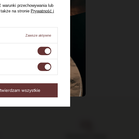
ć warunki przechowywania lub
 Emilion
 także na stronie
Prywatność i
Zawsze aktywne
twierdzam wszystkie
Bezpieczne zakupy,