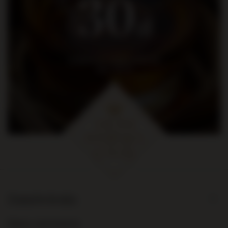
30
zł
na pierwsze zakupy za kwotę
min. 300 zł
Zamówienia
Status zamówienia