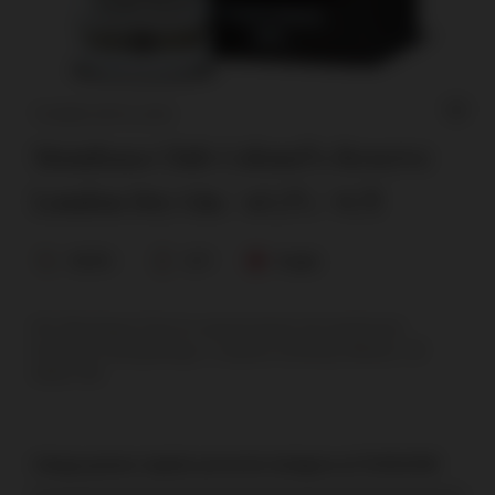
THAMES DISTILLERS
Mombasa Club Colonel’s Reserve
London Dry Gin / 43,5% / 0,7l
43,5%
0,7l
Anglia
Gin Mombasa Club to wspomnienie lat świetności
Imperium Brytyjskiego z czasów królowej Wiktorii. W
latach 80.
Usługa graweru będzie ponownie dostępna od 13.08.2026