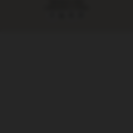
Największy sklep
z alkoholami w Polsce