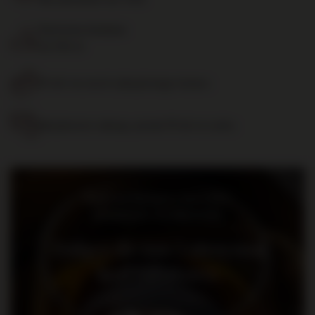
Darmowa dostawa
od 700 zł
14 dni na zwrot zakupionego towaru
Bezpieczne zakupy, ponad 15 lat na rynku
Bądź na bieżąco: nowości,
promocje i wydarzenia
Dołącz do nas i otrzymaj
kod rabatowy