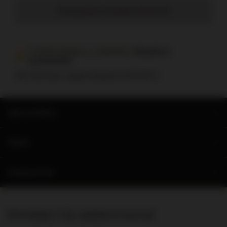
Dodaj grawer na butelce (35,00 zł)
Produkt dostępny w małej ilości
Wysyłka
w
poniedziałek
Darmowa i szybka dostawa
od
700,00 zł
Opis produktu
Opinie
Zadaj pytanie
Powinny Cię zainteresować