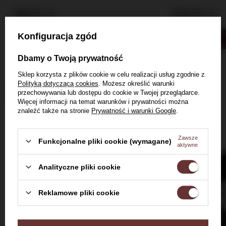
99,00 zł
109,00 zł
Konfiguracja zgód
Do koszyka
Dbamy o Twoją prywatność
Sklep korzysta z plików cookie w celu realizacji usług zgodnie z
Polityką dotyczącą cookies
. Możesz określić warunki
Inni kupili również
przechowywania lub dostępu do cookie w Twojej przeglądarce.
Więcej informacji na temat warunków i prywatności można
znaleźć także na stronie
Prywatność i warunki Google
.
BESTSELLER
BESTSELLER
Zawsze
Funkcjonalne pliki cookie (wymagane)
aktywne
Analityczne pliki cookie
Witaj w Dom Whisky
Reklamowe pliki cookie
Czy masz ukończone 18 lat?