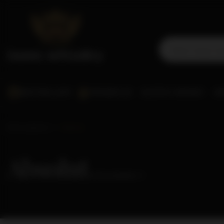
BESTSELLERY
PROMOCJE
SCOTCH WHISKY
WO
Strona główna
Absolut
Absolut
( ilość produktów:
1
)