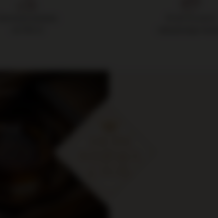
Darmowa dostawa
14 dni na zwrot
od 700 zł
zakupionego towa
cje i
ymaj
 zł