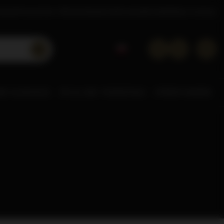
tacje
Poznaj Dom Whisky
Akademia
Doradca
Kontakt
Sklep hurtowy
NE ALKOHOLE
0% & LOW
POZOSTAŁE
STREFA MAREK