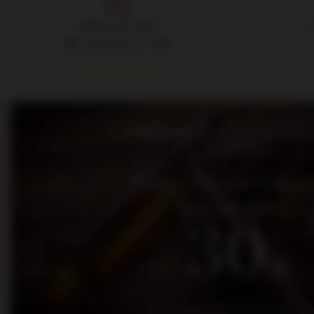
Dostawa do 24h
dla zamówień do 11:00
Bądź na bieżąco: nowości, promo
wydarzenia
Dołącz do nas i otrz
kod rabatowy
30
zł
na pierwsze zakupy za kwotę min. 300