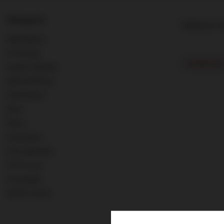
Kategorie
Najlepsza tr
Bestsellery
Promocje
PROMOCJA
Scotch Whisky
World Whisky
Old & Rare
Rum
Wina
Szampany
Inne alkohole
0% & Low
Pozostałe
Strefa marek