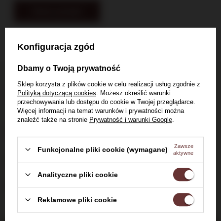
Zobacz produkt
Konfiguracja zgód
Dbamy o Twoją prywatność
Sklep korzysta z plików cookie w celu realizacji usług zgodnie z
Dostawa do 24h
Polityką dotyczącą cookies
. Możesz określić warunki
dla zamówień do 11:00
przechowywania lub dostępu do cookie w Twojej przeglądarce.
Więcej informacji na temat warunków i prywatności można
znaleźć także na stronie
Prywatność i warunki Google
.
Darmowa dostawa
od 700 zł
Zawsze
Funkcjonalne pliki cookie (wymagane)
aktywne
14 dni na zwrot zakupionego towaru
Analityczne pliki cookie
Witaj w Dom Whisky
Bezpieczne zakupy, ponad 15 lat na rynku
Reklamowe pliki cookie