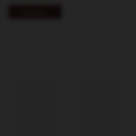
Do koszyka
Dostawa do 24h
dla zamówień do 11:00
Darmowa dostawa
od 700 zł
14 dni na zwrot zakupionego towaru
Bezpieczne zakupy, ponad 15 lat na rynku