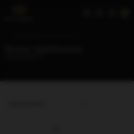
Strona główna
Braun Spirituosen
Braun Spirituosen
( ilość produktów:
1
)
Najlepsza trafność