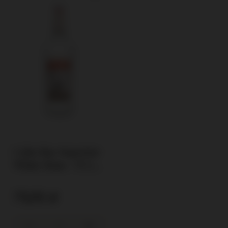
Cabo Bay Superior
White Rum / 37,5%/
1,0l
73,00 zł