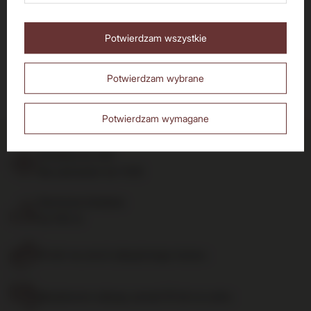
Czy masz ukończone 18 lat?
Potwierdzam wszystkie
Nie
Tak
Potwierdzam wybrane
Zamówienia
Potwierdzam wymagane
Status zamówienia
Śledzenie przesyłki
Chcę zareklamować produkt
Chcę zwrócić produkt
Chcę wymienić towar
Kontakt
Konto