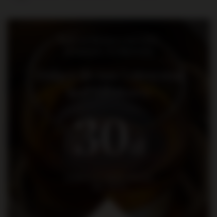
Informacje
Największy sklep
z alkoholami w Polsce