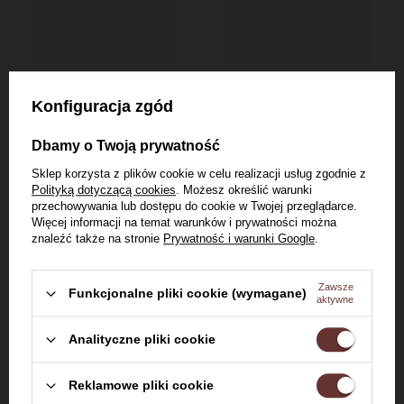
Bądź na bieżąco: nowości,
promocje i wydarzenia
Dołącz do nas i otrzymaj
Konfiguracja zgód
kod rabatowy
Dbamy o Twoją prywatność
30
Sklep korzysta z plików cookie w celu realizacji usług zgodnie z
Polityką dotyczącą cookies
. Możesz określić warunki
przechowywania lub dostępu do cookie w Twojej przeglądarce.
Więcej informacji na temat warunków i prywatności można
zł
znaleźć także na stronie
Prywatność i warunki Google
.
Zawsze
Funkcjonalne pliki cookie (wymagane)
aktywne
na pierwsze zakupy za kwotę
min. 300 zł
Analityczne pliki cookie
Witaj w Dom Whisky
Reklamowe pliki cookie