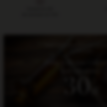
Dostawa do 24h
dla zamówień do 11:00
Bądź na bieżąco: nowości, promo
wydarzenia
Dołącz do nas i otrz
kod rabatowy
30
zł
na pierwsze zakupy za kwotę min. 300