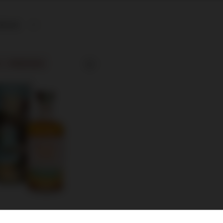
afność
PRZECENA