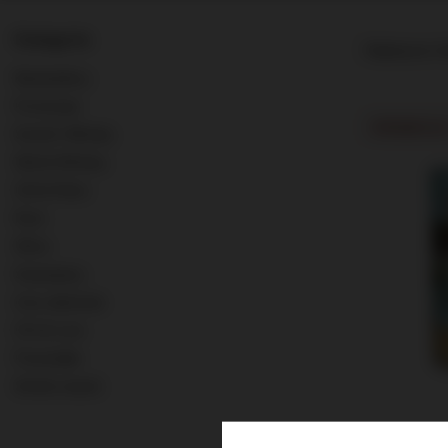
Kategorie
Najlepsza tr
Bestsellery
Promocje
PROMOCJA
Scotch Whisky
World Whisky
Old & Rare
Rum
Wina
Szampany
Inne alkohole
0% & Low
Pozostałe
Strefa marek