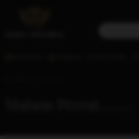
BESTSELLERY
PROMOCJE
SCOTCH WHISKY
WO
Strona główna
Maison Peyrat
Maison Peyrat
( ilość produktów:
1
)