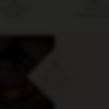
Darmowa dostawa
14 dni na zwrot
od 700 zł
zakupionego towa
cje i
ymaj
 zł