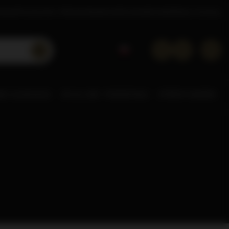
tacje
Poznaj Dom Whisky
Akademia
Doradca
Kontakt
Sklep hurtowy
NE ALKOHOLE
0% & LOW
POZOSTAŁE
STREFA MAREK