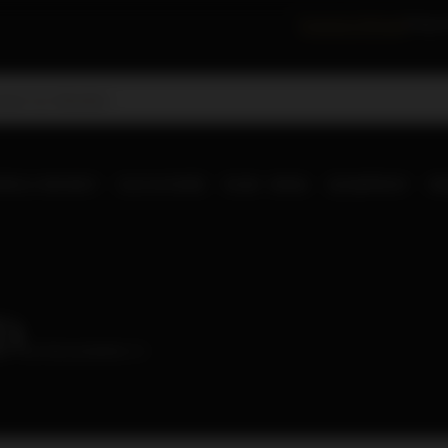
Festiwal Whisky
Degus
RLD WHISKY
OLD & RARE
RUM
WINA
SZAMPANY
IN
D.
( ilość produktów:
2
)