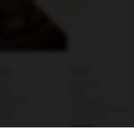
 zł
nia
Konto
enia
Zarejestruj się
syłki
Koszyk
mować produkt
Listy zakupowe
produkt
Lista zakupionych produktów
ć towar
Historia transakcji
Moje rabaty
Newsletter