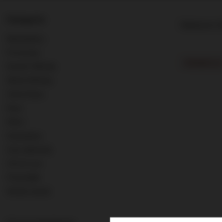
Kategorie
Najlepsza tr
Bestsellery
Promocje
PROMOCJA
Scotch Whisky
World Whisky
Old & Rare
Rum
Wina
Szampany
Inne alkohole
0% & Low
Pozostałe
Strefa marek