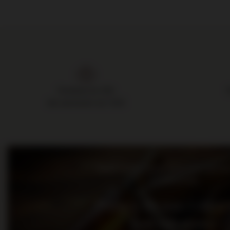
Dostawa do 24h
dla zamówień do 11:00
Bądź na bieżąco: nowości, promo
wydarzenia
Dołącz do nas i otrz
kod rabatowy