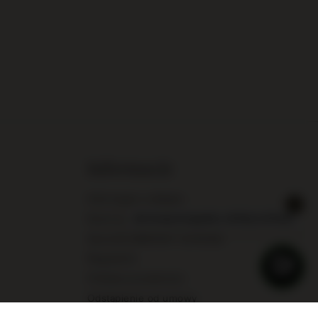
Informacje
Informacje o sklepie
Koszt pośrednika w dostawie
Sposoby płatności i prowizje
Regulamin
Polityka prywatności
Odstąpienie od umowy
Warunki dostawy