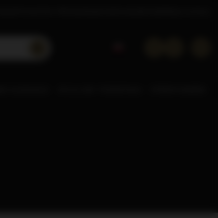
tacje
Poznaj Dom Whisky
Akademia
Doradca
Kontakt
Sklep hurtowy
NE ALKOHOLE
0% & LOW
POZOSTAŁE
STREFA MAREK