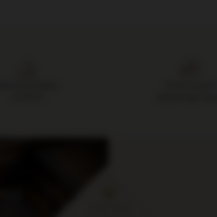
Darmowa dostawa
14 dni na zwrot
od 700 zł
zakupionego towa
cje i
ymaj