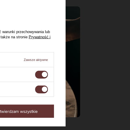
dka /
ć warunki przechowywania lub
 także na stronie
Prywatność i
30 dni przed
Zawsze aktywne
twierdzam wszystkie