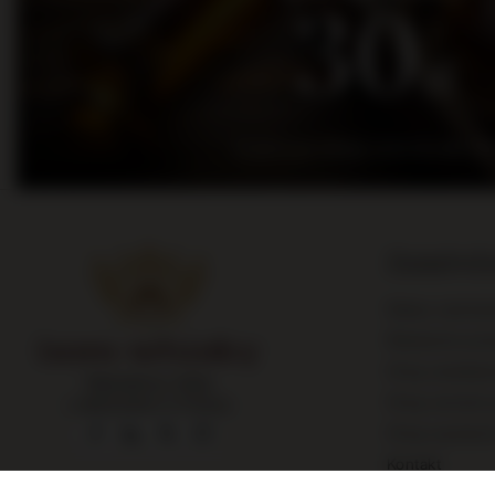
30
zł
na pierwsze zakupy za kwotę min. 300
Zamówie
Status zamówi
Śledzenie prze
Chcę zarekla
Największy sklep
Chcę zwrócić 
z alkoholami w Polsce
Chcę wymieni
Kontakt