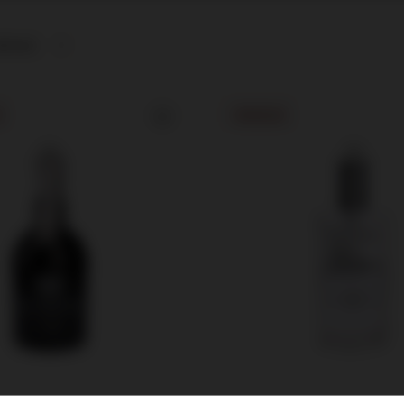
afność
OKAZJA