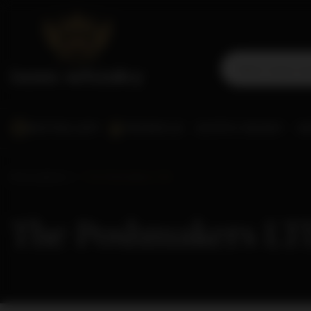
BESTSELLERY
PROMOCJE
SCOTCH WHISKY
WO
Strona główna
The Poshmakers LTD.
The Poshmakers LT