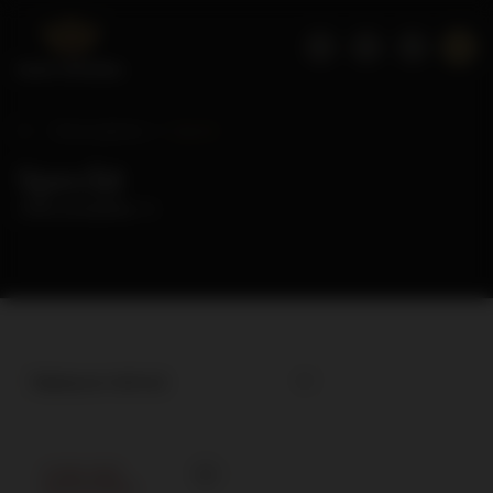
Strona główna
Specht
Specht
( ilość produktów:
1
)
Najlepsza trafność
CHWILOWO
NIEDOSTĘPNY