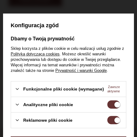
Konfiguracja zgód
Dbamy o Twoją prywatność
Dostawa do 24h
Sklep korzysta z plików cookie w celu realizacji usług zgodnie z
Polityką dotyczącą cookies
. Możesz określić warunki
dla zamówień do 11:00
przechowywania lub dostępu do cookie w Twojej przeglądarce.
Więcej informacji na temat warunków i prywatności można
Darmowa dostawa
znaleźć także na stronie
Prywatność i warunki Google
.
od 700 zł
Zawsze
Funkcjonalne pliki cookie (wymagane)
14 dni na zwrot zakupionego towaru
aktywne
Analityczne pliki cookie
Witaj w Dom Whisky
Bezpieczne zakupy, ponad 15 lat na rynku
Reklamowe pliki cookie
Czy masz ukończone 18 lat?