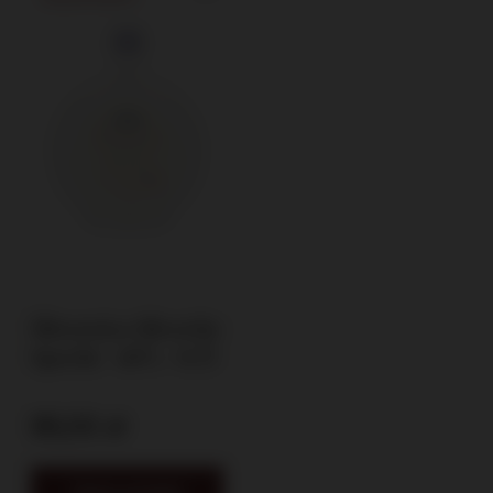
Śliwowica Slivovitz
Specht / 40% / 0,7l
95,00 zł
Zobacz produkt