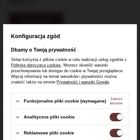
69,00 zł
Zobacz produkt
Konfiguracja zgód
Dbamy o Twoją prywatność
Sklep korzysta z plików cookie w celu realizacji usług zgodnie z
Polityką dotyczącą cookies
. Możesz określić warunki
Dostawa do 24h
przechowywania lub dostępu do cookie w Twojej przeglądarce.
dla zamówień do 11:00
Więcej informacji na temat warunków i prywatności można
znaleźć także na stronie
Prywatność i warunki Google
.
Darmowa dostawa
od 700 zł
Zawsze
Funkcjonalne pliki cookie (wymagane)
aktywne
14 dni na zwrot zakupionego towaru
Analityczne pliki cookie
Witaj w Dom Whisky
Bezpieczne zakupy, ponad 15 lat na rynku
Reklamowe pliki cookie