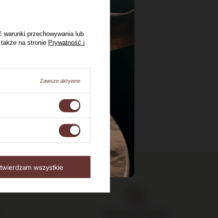
ć warunki przechowywania lub
 także na stronie
Prywatność i
Zawsze aktywne
twierdzam wszystkie
Bezpieczne zakupy,