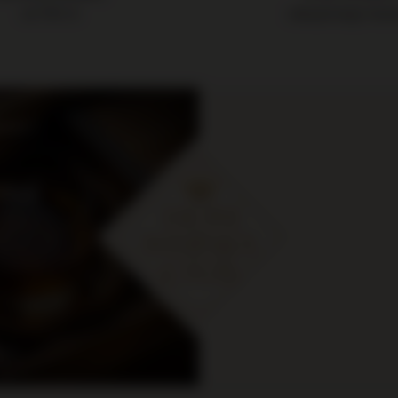
od 700 zł
zakupionego towa
cje i
ymaj
 zł