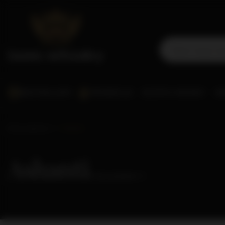
BESTSELLERY
PROMOCJE
SCOTCH WHISKY
WO
Strona główna
Ashanti
Ashanti
( ilość produktów:
1
)