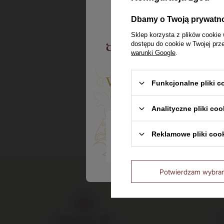
Ashanti 
Dbamy o Twoją prywatn
(Guatemal
Sklep korzysta z plików cookie 
38%
dostępu do cookie w Twojej prz
warunki Google
.
119,00 z
Witaj w Dom Whisk
Funkcjonalne pliki 
Analityczne pliki coo
Czy masz ukończone 18 lat?
Reklamowe pliki coo
Nie
Potwierdzam wybra
Dostawa do 24h