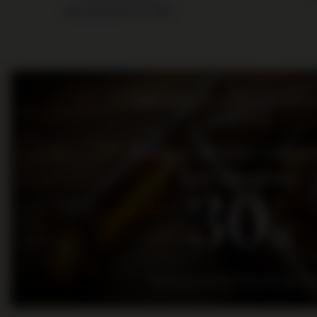
dla zamówień do 11:00
Bądź na bieżąco: nowości, promo
wydarzenia
Dołącz do nas i otrz
kod rabatowy
30
zł
na pierwsze zakupy za kwotę min. 300