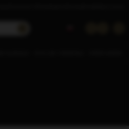
tacje
Poznaj Dom Whisky
Akademia
Doradca
Kontakt
Sklep hurtowy
NE ALKOHOLE
0% & LOW
POZOSTAŁE
STREFA MAREK