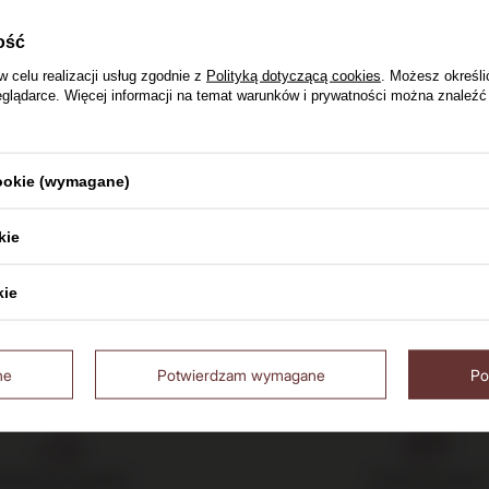
Spiced Red Rum
ość
a) / 38% / 0,7l
w celu realizacji usług zgodnie z
Polityką dotyczącą cookies
. Możesz określi
0,7l
eglądarce. Więcej informacji na temat warunków i prywatności można znaleźć
ł
y
cookie (wymagane)
kie
kie
Tak
ne
Potwierdzam wymagane
Po
Darmowa dostawa
14 dni na zwrot