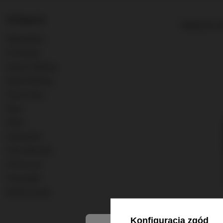
Kategorie
Najlepsza tr
Bestsellery
Promocje
Scotch Whisky
World Whisky
Old & Rare
Rum
Wina
Szampany
Inne alkohole
0% & Low
Pozostałe
Strefa marek
Konfiguracja zgód