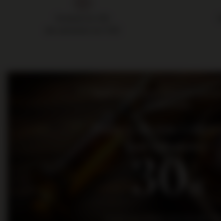
Dostawa do 24h
dla zamówień do 11:00
Bądź na bieżąco: nowości, promo
wydarzenia
Dołącz do nas i otrz
kod rabatowy
30
zł
na pierwsze zakupy za kwotę min. 300