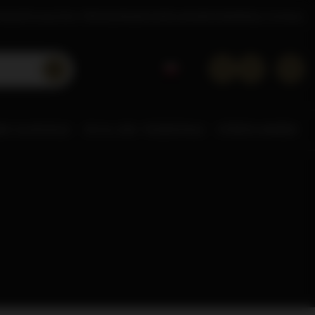
tacje
Poznaj Dom Whisky
Akademia
Doradca
Kontakt
Sklep hurtowy
NE ALKOHOLE
0% & LOW
POZOSTAŁE
STREFA MAREK