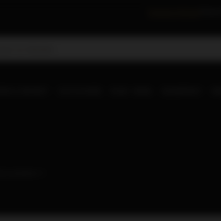
Festiwal Whisky
Degus
RLD WHISKY
OLD & RARE
RUM
WINA
SZAMPANY
IN
lość produktów:
1
)