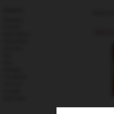
Kategorie
Najlepsza tr
Bestsellery
Promocje
PROMOCJA
Scotch Whisky
World Whisky
Old & Rare
Rum
Wina
Szampany
Inne alkohole
0% & Low
Pozostałe
Strefa marek