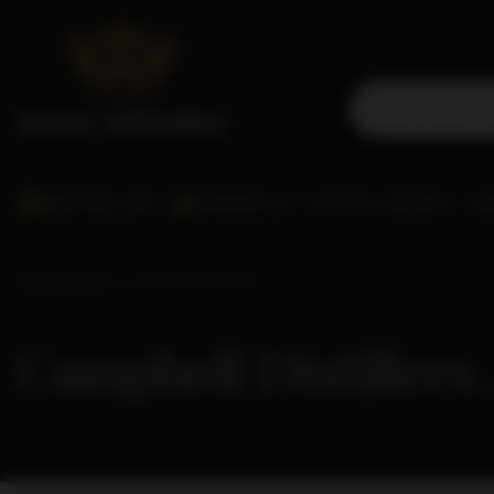
BESTSELLERY
PROMOCJE
SCOTCH WHISKY
WO
Strona główna
Campbell Distillers
Campbell Distillers
( i