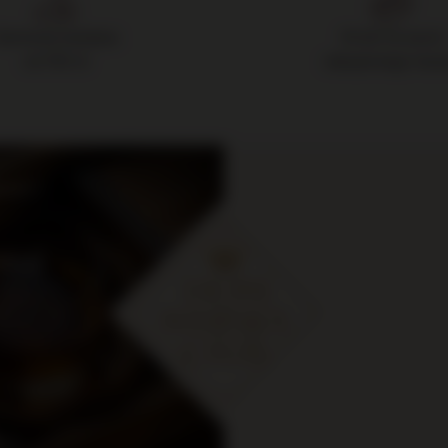
Darmowa dostawa
14 dni na zwrot
od 700 zł
zakupionego towa
cje i
ymaj
 zł